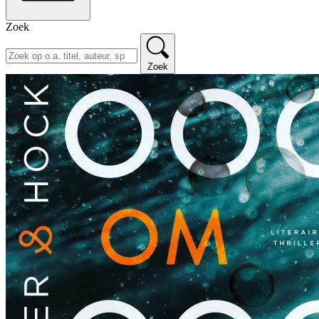
Zoek
Zoek