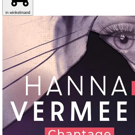
in winkelmand