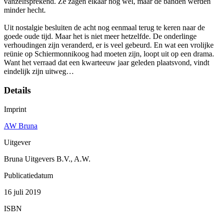
vanzelfsprekend. Ze zagen elkaar nog wel, maar de banden werden
minder hecht.
Uit nostalgie besluiten de acht nog eenmaal terug te keren naar de
goede oude tijd. Maar het is niet meer hetzelfde. De onderlinge
verhoudingen zijn veranderd, er is veel gebeurd. En wat een vrolijke
reünie op Schiermonnikoog had moeten zijn, loopt uit op een drama.
Want het verraad dat een kwarteeuw jaar geleden plaatsvond, vindt
eindelijk zijn uitweg…
Details
Imprint
AW Bruna
Uitgever
Bruna Uitgevers B.V., A.W.
Publicatiedatum
16 juli 2019
ISBN