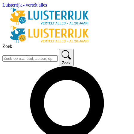
Luisterrijk - vertelt alles
Zoek
Zoek