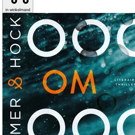
in winkelmand