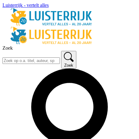
Luisterrijk - vertelt alles
Zoek
Zoek