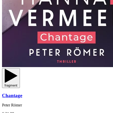
fragment
Chantage
Peter Römer