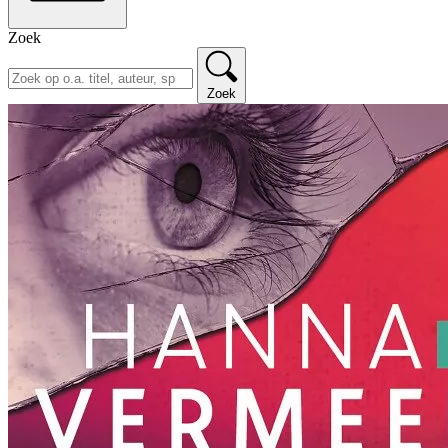
Zoek
Zoek