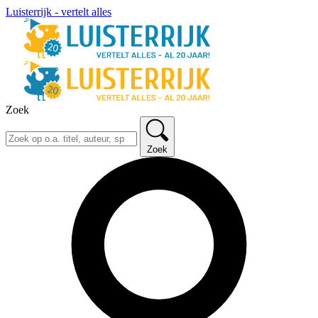
Luisterrijk - vertelt alles
Zoek
Zoek