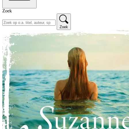
Zoek
Zoek