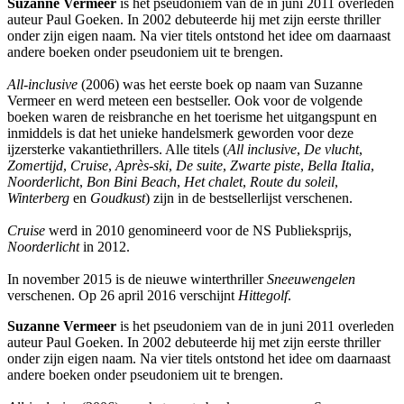
Suzanne Vermeer
is het pseudoniem van de in juni 2011 overleden
auteur Paul Goeken. In 2002 debuteerde hij met zijn eerste thriller
onder zijn eigen naam. Na vier titels ontstond het idee om daarnaast
andere boeken onder pseudoniem uit te brengen.
All-inclusive
(2006) was het eerste boek op naam van Suzanne
Vermeer en werd meteen een bestseller. Ook voor de volgende
boeken waren de reisbranche en het toerisme het uitgangspunt en
inmiddels is dat het unieke handelsmerk geworden voor deze
ijzersterke vakantiethrillers. Alle titels (
All inclusive
,
De vlucht
,
Zomertijd
,
Cruise
,
Après-ski
,
De suite
,
Zwarte piste
,
Bella Italia
,
Noorderlicht
,
Bon Bini Beach
,
Het chalet
,
Route du soleil
,
Winterberg
en
Goudkust
) zijn in de bestsellerlijst verschenen.
Cruise
werd in 2010 genomineerd voor de NS Publieksprijs,
Noorderlicht
in 2012.
In november 2015 is de nieuwe winterthriller
Sneeuwengelen
verschenen. Op 26 april 2016 verschijnt
Hittegolf
.
Suzanne Vermeer
is het pseudoniem van de in juni 2011 overleden
auteur Paul Goeken. In 2002 debuteerde hij met zijn eerste thriller
onder zijn eigen naam. Na vier titels ontstond het idee om daarnaast
andere boeken onder pseudoniem uit te brengen.