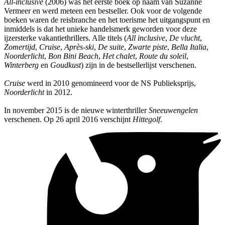
All-inclusive
(2006) was het eerste boek op naam van Suzanne
Vermeer en werd meteen een bestseller. Ook voor de volgende
boeken waren de reisbranche en het toerisme het uitgangspunt en
inmiddels is dat het unieke handelsmerk geworden voor deze
ijzersterke vakantiethrillers. Alle titels (
All inclusive
,
De vlucht
,
Zomertijd
,
Cruise
,
Après-ski
,
De suite
,
Zwarte piste
,
Bella Italia
,
Noorderlicht
,
Bon Bini Beach
,
Het chalet
,
Route du soleil
,
Winterberg
en
Goudkust
) zijn in de bestsellerlijst verschenen.
Cruise
werd in 2010 genomineerd voor de NS Publieksprijs,
Noorderlicht
in 2012.
In november 2015 is de nieuwe winterthriller
Sneeuwengelen
verschenen. Op 26 april 2016 verschijnt
Hittegolf
.