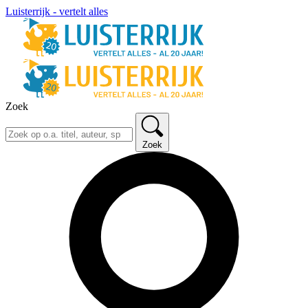
Luisterrijk - vertelt alles
Zoek
Zoek