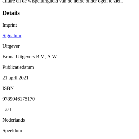
affaire en de wispelturigheid van de liefde onder ogen te zien.
Details
Imprint
Signatuur
Uitgever
Bruna Uitgevers B.V., A.W.
Publicatiedatum
21 april 2021
ISBN
9789046175170
Taal
Nederlands
Speelduur