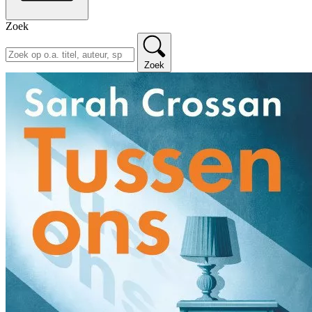
Zoek
Zoek