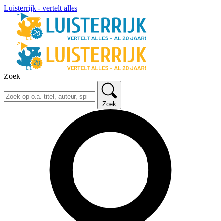
Luisterrijk - vertelt alles
Zoek
Zoek