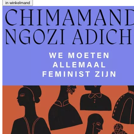
in winkelmand