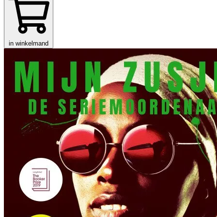
in winkelmand