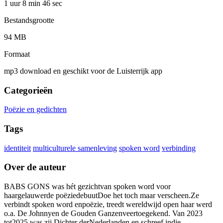
1 uur 8 min
46 sec
Bestandsgrootte
94 MB
Formaat
mp3 download en geschikt voor de Luisterrijk app
Categorieën
Poëzie en gedichten
Tags
identiteit
multiculturele samenleving
spoken word
verbinding
Over de auteur
BABS GONS was hét gezichtvan spoken word voor
haargelauwerde poëziedebuutDoe het toch maar verscheen.Ze
verbindt spoken word enpoëzie, treedt wereldwijd open haar werd
o.a. De Johnnyen de Gouden Ganzenveertoegekend. Van 2023
tot2025 was zij Dichter derNederlanden en schreef indie