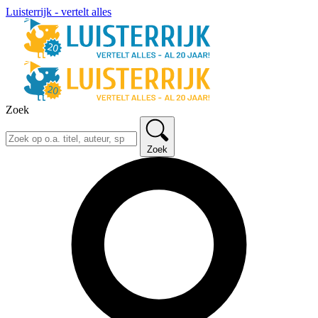
Luisterrijk - vertelt alles
Zoek
Zoek