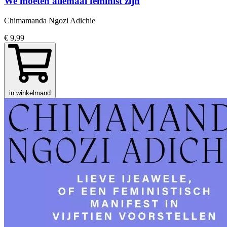
We moeten allemaal feminist zijn
Chimamanda Ngozi Adichie
€ 9,99
in winkelmand