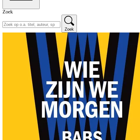
Zoek
Zoek