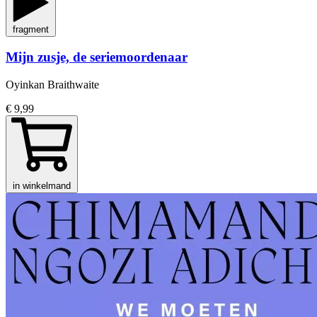
fragment
Mijn zusje, de seriemoordenaar
Oyinkan Braithwaite
€ 9,99
in winkelmand