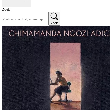
Zoek
Zoek