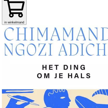
in winkelmand