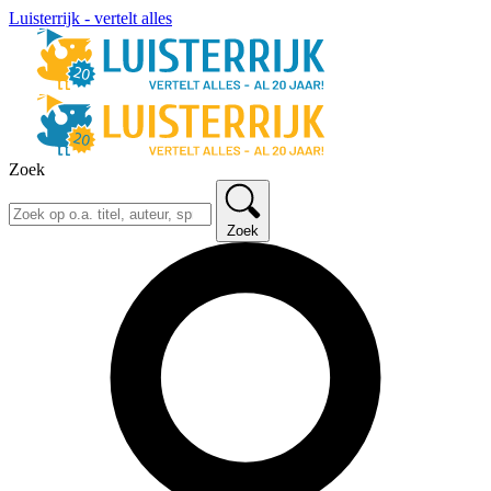
Luisterrijk - vertelt alles
Zoek
Zoek