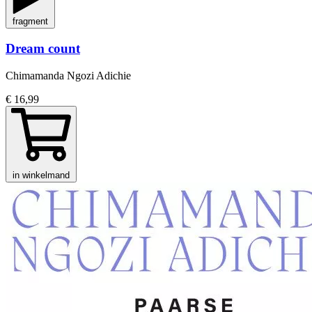
fragment
Dream count
Chimamanda Ngozi Adichie
€ 16,99
in winkelmand