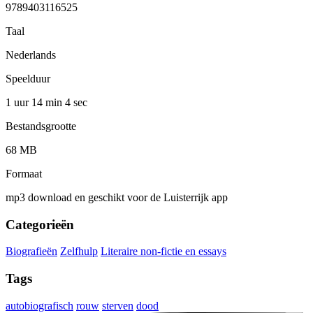
9789403116525
Taal
Nederlands
Speelduur
1 uur 14 min
4 sec
Bestandsgrootte
68 MB
Formaat
mp3 download en geschikt voor de Luisterrijk app
Categorieën
Biografieën
Zelfhulp
Literaire non-fictie en essays
Tags
autobiografisch
rouw
sterven
dood