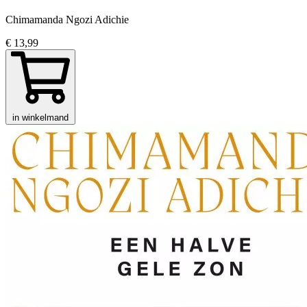
Chimamanda Ngozi Adichie
€ 13,99
in winkelmand