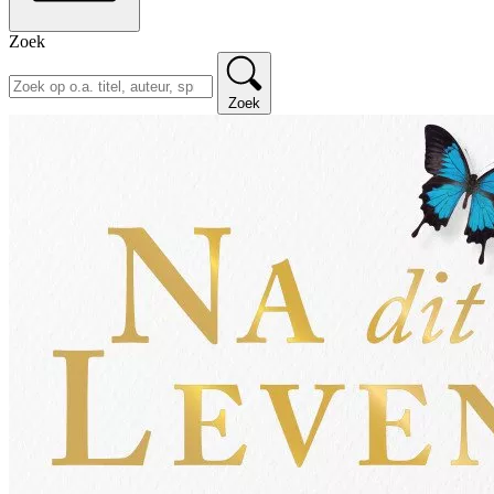
Zoek
Zoek