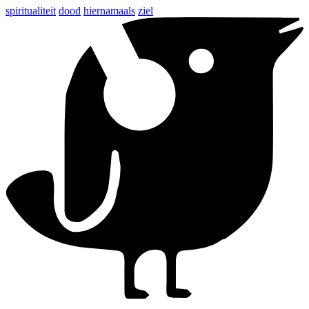
spiritualiteit
dood
hiernamaals
ziel