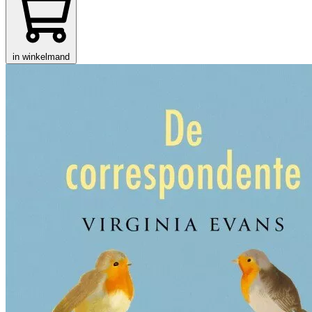
in winkelmand