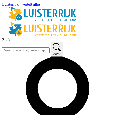
Luisterrijk - vertelt alles
Zoek
Zoek