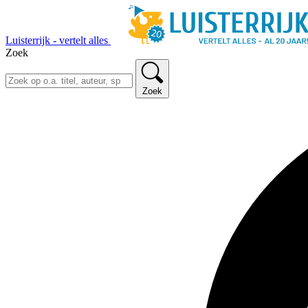
Luisterrijk - vertelt alles
Zoek
Zoek