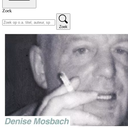
Zoek
Zoek