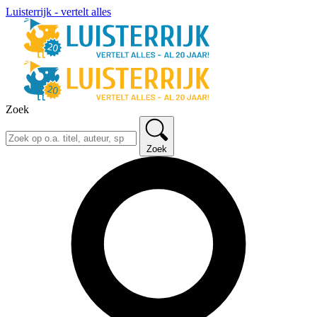
Luisterrijk - vertelt alles
Zoek
Zoek