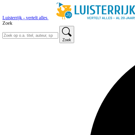
Luisterrijk - vertelt alles
Zoek
Zoek