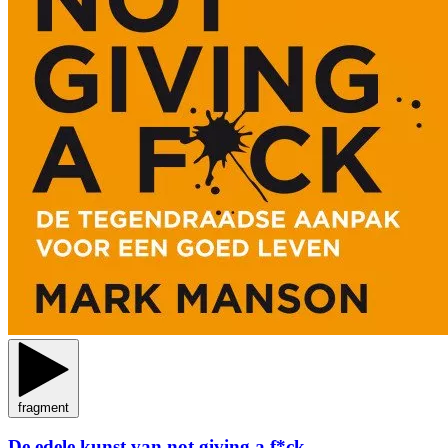
fragment
De edele kunst van not giving a f*ck