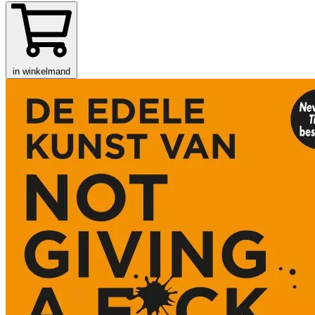
in winkelmand