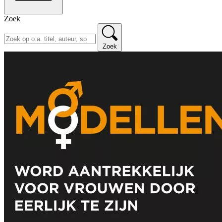
Zoek
Zoek