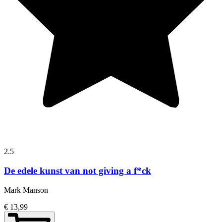
2.5
De edele kunst van not giving a f*ck
Mark Manson
€ 13,99