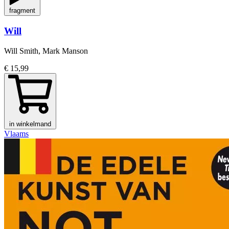
fragment
Will
Will Smith, Mark Manson
€ 15,99
in winkelmand
Vlaams