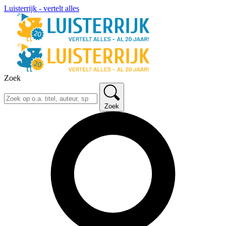
Luisterrijk - vertelt alles
Zoek
Zoek