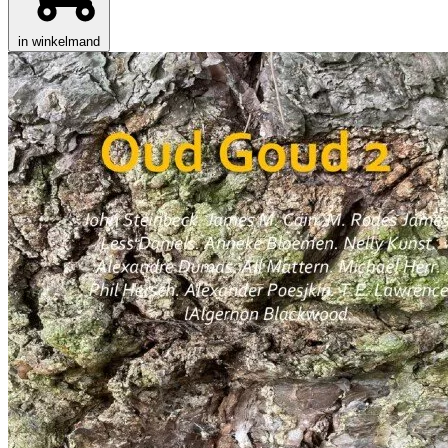
in winkelmand