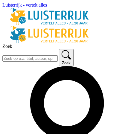
Luisterrijk - vertelt alles
Zoek
Zoek