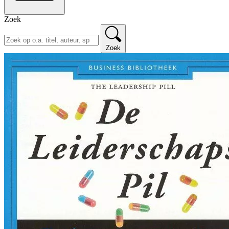
Zoek
Zoek