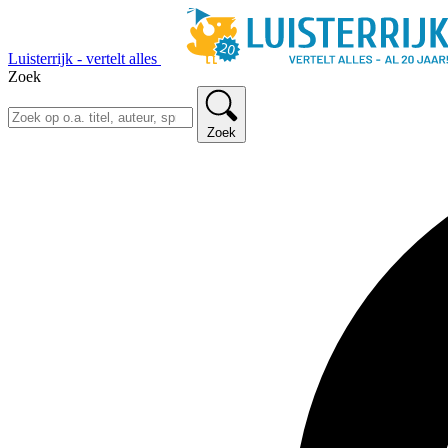
Luisterrijk - vertelt alles
Zoek
Zoek