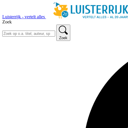
Luisterrijk - vertelt alles
Zoek
Zoek