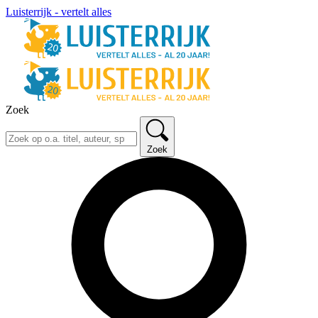
Luisterrijk - vertelt alles
Zoek
Zoek