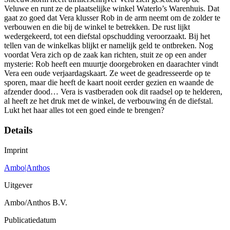
Veluwe en runt ze de plaatselijke winkel Waterlo’s Warenhuis. Dat
gaat zo goed dat Vera klusser Rob in de arm neemt om de zolder te
verbouwen en die bij de winkel te betrekken. De rust lijkt
wedergekeerd, tot een diefstal opschudding veroorzaakt. Bij het
tellen van de winkelkas blijkt er namelijk geld te ontbreken. Nog
voordat Vera zich op de zaak kan richten, stuit ze op een ander
mysterie: Rob heeft een muurtje doorgebroken en daarachter vindt
Vera een oude verjaardagskaart. Ze weet de geadresseerde op te
sporen, maar die heeft de kaart nooit eerder gezien en waande de
afzender dood… Vera is vastberaden ook dit raadsel op te helderen,
al heeft ze het druk met de winkel, de verbouwing én de diefstal.
Lukt het haar alles tot een goed einde te brengen?
Details
Imprint
Ambo|Anthos
Uitgever
Ambo/Anthos B.V.
Publicatiedatum