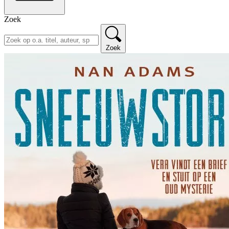
Zoek
Zoek