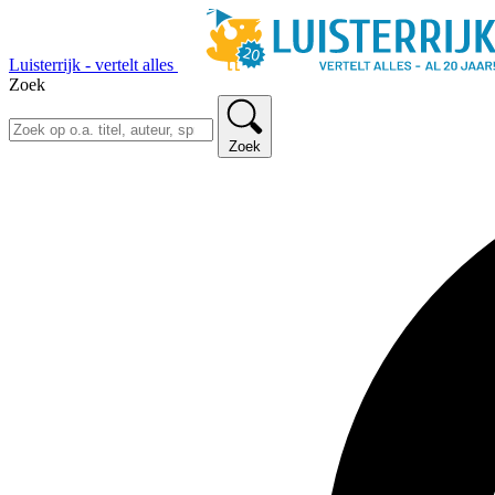
Luisterrijk - vertelt alles
Zoek
Zoek