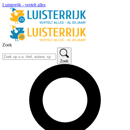
Luisterrijk - vertelt alles
Zoek
Zoek