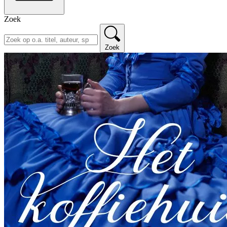
Zoek
Zoek