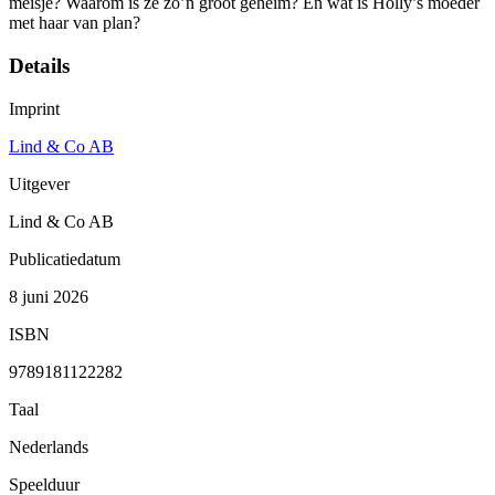
meisje? Waarom is ze zo’n groot geheim? En wat is Holly’s moeder
met haar van plan?
Details
Imprint
Lind & Co AB
Uitgever
Lind & Co AB
Publicatiedatum
8 juni 2026
ISBN
9789181122282
Taal
Nederlands
Speelduur