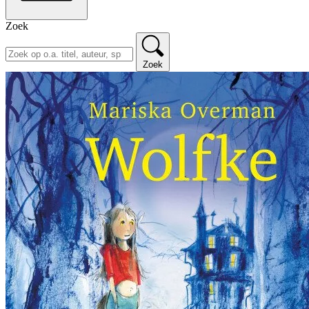
Zoek
Zoek