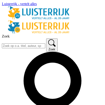
Luisterrijk - vertelt alles
Zoek
Zoek