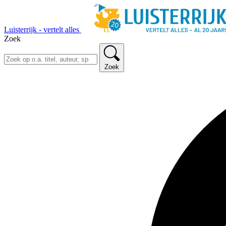
Luisterrijk - vertelt alles
Zoek
Zoek