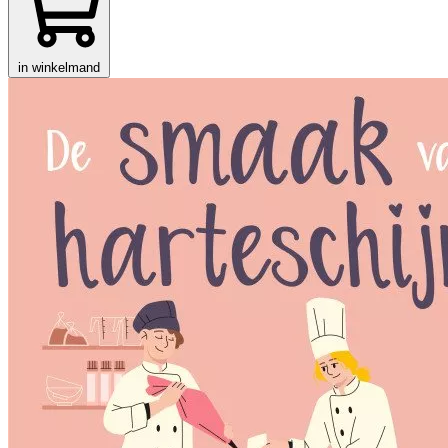
in winkelmand