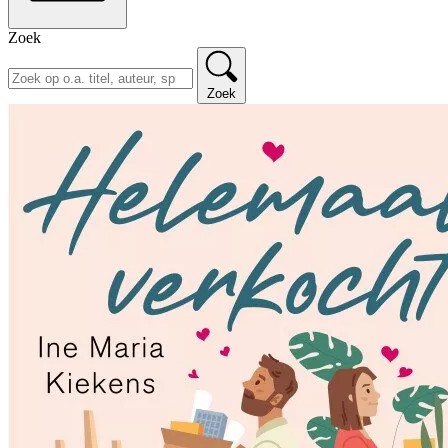
Zoek
Zoek