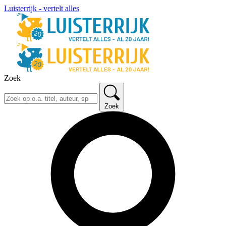
Luisterrijk - vertelt alles
Zoek
Zoek