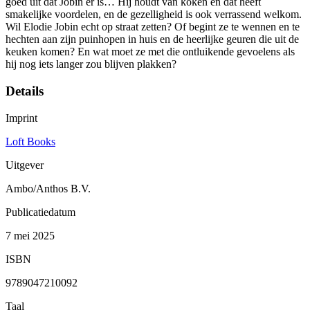
goed uit dat Jobin er is… Hij houdt van koken en dat heeft
smakelijke voordelen, en de gezelligheid is ook verrassend welkom.
Wil Elodie Jobin echt op straat zetten? Of begint ze te wennen en te
hechten aan zijn puinhopen in huis en de heerlijke geuren die uit de
keuken komen? En wat moet ze met die ontluikende gevoelens als
hij nog iets langer zou blijven plakken?
Details
Imprint
Loft Books
Uitgever
Ambo/Anthos B.V.
Publicatiedatum
7 mei 2025
ISBN
9789047210092
Taal