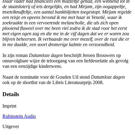
Haar vader had financieel een mazzeltje gehad, een winnend lot in
de staatsloterij of iets dergelijks, en had Mirjam, zijn oogappeltje,
troetelknuffeltje, een aantal bankbiljetten toegestopt. Mirjam regelde
een reisje en opeens bevond ik me met haar in Venetië, waar ik
zoekraakte in een vervoerende melancholie, die als zich open
plooiend fluweel over me heen viel zodra ik de stad voor het eerst
met eigen ogen zag en die me in de vijf dagen dat we er waren zou
blijven beheersen. Ik verbaasde me over mezelf, over de rust die er
in me daalde, een soort dromerige kalmte en verzoendheid.
In zijn roman
Datumloze dagen
beschrijft Jeroen Brouwers op
onnavolgbare wijze de teloorgang van een liefdesrelatie als gevolg
van een eenzijdige kinderwens.
Naast de nominatie voor de Gouden Uil stond
Datumloze dagen
ook op de shortlist van de Libris Literatuurprijs 2008.
Details
Imprint
Rubinstein Audio
Uitgever