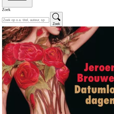
Zoek
Zoek