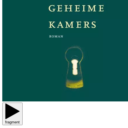
fragment