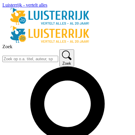
Luisterrijk - vertelt alles
Zoek
Zoek