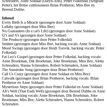
Schreuders, Anne Soldaat (Daryll-Ann), Petter Folkendal (Sergeant
Petter), het Britse cultfenomeen Brian Protheroe, Miss Bee en
Berend Dubbe.
Inhoud
Every Birth Is a Miracle (gezongen door Anne Soldaat)
Lullaby (gezongen door Miss Bee)
No Guarantees (In a cat's Life) (gezongen door Anne Soldaat)
Q’s and A’s (gezongen door Anne Soldaat)
The Producer (gezongen door Petter Folkedal)
Smitten (gezongen door Miss Bee, backing vocals: Anne Soldaat)
Mood Swings (gezongen door Heidi Torsvik, backing vocals: Petter
Folkedal)
Fat Leo’s Gospel (gezongen door Petter Folkedal, backing vocals:
Anne Broekman, Dik Broekman, Joke Broekman, Miss Bee, Aletta
Schreuders, Hanna Schreuders, Robert Schreuders, Anne Soldaat)
The Sunstroke Song (gezongen door Brian Protheroe)
Call Us Crazy (gezongen door Anne Soldaat en Miss Bee)
Catwalk (gezongen door Brian Protheroe, backing vocals: Brian
Protheroe en Anne Soldaat)
Mysterious Steps (gezongen door Petter Folkedal en Anne Soldaat)
All’s Well (That Ends Well) (gezongen door Berend Dubbe en Anne
Soldaat, backing vocals: Anne Broekman, Dik Broekman, Joke
Broekman, Miss Bee, Aletta Schreuders, Hanna Schreuders, Robert
Schreuders