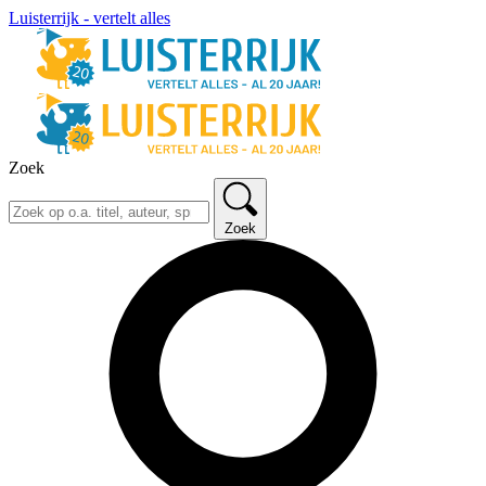
Luisterrijk - vertelt alles
Zoek
Zoek