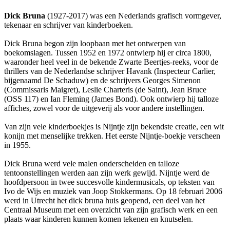
Dick Bruna
(1927-2017) was een Nederlands grafisch vormgever,
tekenaar en schrijver van kinderboeken.
Dick Bruna begon zijn loopbaan met het ontwerpen van
boekomslagen. Tussen 1952 en 1972 ontwierp hij er circa 1800,
waaronder heel veel in de bekende Zwarte Beertjes-reeks, voor de
thrillers van de Nederlandse schrijver Havank (Inspecteur Carlier,
bijgenaamd De Schaduw) en de schrijvers Georges Simenon
(Commissaris Maigret), Leslie Charteris (de Saint), Jean Bruce
(OSS 117) en Ian Fleming (James Bond). Ook ontwierp hij talloze
affiches, zowel voor de uitgeverij als voor andere instellingen.
Van zijn vele kinderboekjes is Nijntje zijn bekendste creatie, een wit
konijn met menselijke trekken. Het eerste Nijntje-boekje verscheen
in 1955.
Dick Bruna werd vele malen onderscheiden en talloze
tentoonstellingen werden aan zijn werk gewijd. Nijntje werd de
hoofdpersoon in twee succesvolle kindermusicals, op teksten van
Ivo de Wijs en muziek van Joop Stokkermans. Op 18 februari 2006
werd in Utrecht het dick bruna huis geopend, een deel van het
Centraal Museum met een overzicht van zijn grafisch werk en een
plaats waar kinderen kunnen komen tekenen en knutselen.