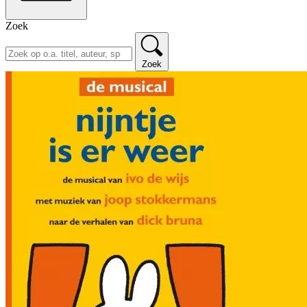
Zoek
Zoek