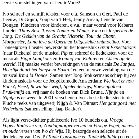
eerste voorstellingen van Literair Varié2.
Ivo schreef en schrijft teksten voor o.a. Samson en Gert, Paul de
Leeuw, Di Gojim, Youp van 't Hek, Jenny Arean, Lenette van
Dongen, Kinderen voor kinderen, e.v.a., maar vooral voor Kabaret
Lurelei:
Thuis Best
,
Tussen Zomer en Winter
,
Fien
en
Jasperina de
Jong: De Gekkin van de Gracht
,
Victoria
,
Tour de Chant
,
Morgenster
,
Lang leve de Opera
en
Uitgestelde ontmoeting
. Voor
Toneelgroep Theater bewerkte hij het toneelstuk
Great Expectations
(naar Dickens) tot de musical
Pip
en schreef de liedteksten voor de
musicals
Pippi Langkous
en
Koning van Katoren
en
Alleen op de
wereld
. Hij maakte verder bewerkingen van de musicals
De Jantjes
,
Heerlijk duurt het langst
en
Foxtrot
en een nieuwe vertaling van de
musical
Irma la Douce
. Samen met Joop Stokkermans schiep hij zes
kindermusicals voor de Jeugdkomedie Amsterdam:
Wie heet er nou
Bons?
,
Feest
,
Ik wil hier weg!
,
Spelenderwijs
,
Boevenpak
en
Pruikentijd
en, vrij naar de boeken van Dick Bruna,
Nijntje
en
Nijntje is er weer
. In 2001 verschenen Ivo's beste liedteksten in de
Pluche-reeks van uitgeverij Nijgh & Van Ditmar:
Het gaat goed met
Nederland
(samenstelling: Jaap Bakker).
Als light verse-dichter publiceerde Ivo 10 bundels o.a.
Vroege
Vogels Radioverzen
,
Zondagmorgenverzen
en
Vroege Vogel, nieuwe
en oude verzen van Ivo de Wijs
. Hij bezorgde een selectie uit de
liedteksten van Drs. P (
Tante Constance en Tante Mathilde
) en een