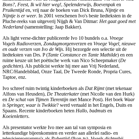
Bons?
,
Feest
,
Ik wil hier weg!
,
Spelenderwijs
,
Boevenpak
en
Pruikentijd
en, vrij naar de boeken van Dick Bruna,
Nijntje
en
Nijntje is er weer
. In 2001 verschenen Ivo's beste liedteksten in de
Pluche-reeks van uitgeverij Nijgh & Van Ditmar:
Het gaat goed met
Nederland
(samenstelling: Jaap Bakker).
Als light verse-dichter publiceerde Ivo 10 bundels o.a.
Vroege
Vogels Radioverzen
,
Zondagmorgenverzen
en
Vroege Vogel, nieuwe
en oude verzen van Ivo de Wijs
. Hij bezorgde een selectie uit de
liedteksten van Drs. P (
Tante Constance en Tante Mathilde
) en een
ruime keuze uit het poëtische werk van Nico Scheepmaker (
De
gedichten
). Als publicist werkte hij mee aan Vrij Nederland,
NRC/Handelsblad, Onze Taal, De Tweede Ronde, Propria Cures,
Taptoe, enz.
Ivo schreef ruim twintig kinderboeken als
Dat Rijmt
(met tekenaar
Alfons van Heusden),
De Theaterkater
(met Nicolle van den Hurk)
en
De schat van Tijmen Tierentijn
met Mance Post). Het boek
Waar
is Springer, waar is Twikkie
? werd vertaald in het Engels, Duits en
Spaans. Recente kinderboeken heten
Hallo
,
badmuts
en
Koeienletters
.
Als presentator werkte Ivo mee aan tal van symposia en
letterkundige bijeenkomsten en verder aan allerlei radio- en
televisieprogramma's als
Pubertijd
(Ikon-tv),
Vogels dichterbij