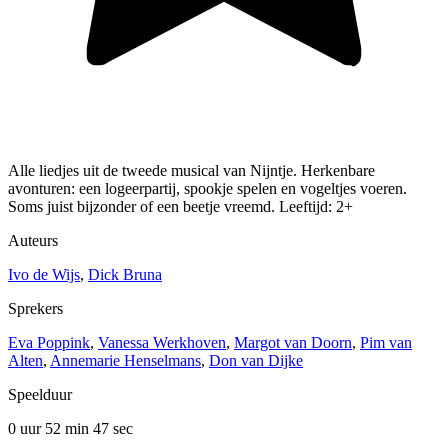
Alle liedjes uit de tweede musical van Nijntje. Herkenbare
avonturen: een logeerpartij, spookje spelen en vogeltjes voeren.
Soms juist bijzonder of een beetje vreemd. Leeftijd: 2+
Auteurs
Ivo de Wijs
,
Dick Bruna
Sprekers
Eva Poppink
,
Vanessa Werkhoven
,
Margot van Doorn
,
Pim van
Alten
,
Annemarie Henselmans
,
Don van Dijke
Speelduur
0 uur 52 min
47 sec