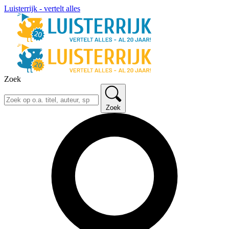
Luisterrijk - vertelt alles
Zoek
Zoek