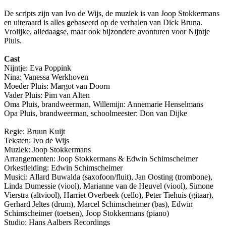
De scripts zijn van Ivo de Wijs, de muziek is van Joop Stokkermans
en uiteraard is alles gebaseerd op de verhalen van Dick Bruna.
Vrolijke, alledaagse, maar ook bijzondere avonturen voor Nijntje
Pluis.
Cast
Nijntje: Eva Poppink
Nina: Vanessa Werkhoven
Moeder Pluis: Margot van Doorn
Vader Pluis: Pim van Alten
Oma Pluis, brandweerman, Willemijn: Annemarie Henselmans
Opa Pluis, brandweerman, schoolmeester: Don van Dijke
Regie: Bruun Kuijt
Teksten: Ivo de Wijs
Muziek: Joop Stokkermans
Arrangementen: Joop Stokkermans & Edwin Schimscheimer
Orkestleiding: Edwin Schimscheimer
Musici: Allard Buwalda (saxofoon/fluit), Jan Oosting (trombone),
Linda Dumessie (viool), Marianne van de Heuvel (viool), Simone
Vierstra (altviool), Harriet Overbeek (cello), Peter Tiehuis (gitaar),
Gerhard Jeltes (drum), Marcel Schimscheimer (bas), Edwin
Schimscheimer (toetsen), Joop Stokkermans (piano)
Studio: Hans Aalbers Recordings