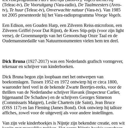
(Teleac-tv),
De Vooruitgang
(Vara-radio),
De Taalmeesters
(Avro-
tv),
Te huur
(Teleac-tv),
Onverwachte natuur
(Vara-tv). Van 1985
tot 2005 presenteerde hij het Vara-radioprogramma
Vroege Vogels
.
Een Edison, een Gouden Harp, een Zilveren Reiss-microfoon, een
Zilveren Griffel (voor Dat Rijmt), de Kees Stip-prijs (voor zijn light
verse), de Groenmanprijs van het Genootschap Onze Taal en de
Oudemansmedaille van Natuurmonumenten vielen hem ten deel.
Dick Bruna
(1927-2017) was een Nederlands grafisch vormgever,
tekenaar en schrijver van kinderboeken.
Dick Bruna begon zijn loopbaan met het ontwerpen van
boekomslagen. Tussen 1952 en 1972 ontwierp hij er circa 1800,
waaronder heel veel in de bekende Zwarte Beertjes-reeks, voor de
thrillers van de Nederlandse schrijver Havank (Inspecteur Carlier,
bijgenaamd De Schaduw) en de schrijvers Georges Simenon
(Commissaris Maigret), Leslie Charteris (de Saint), Jean Bruce
(OSS 117) en Ian Fleming (James Bond). Ook ontwierp hij talloze
affiches, zowel voor de uitgeverij als voor andere instellingen.
Van zijn vele kinderboekjes is Nijntje zijn bekendste creatie, een wit