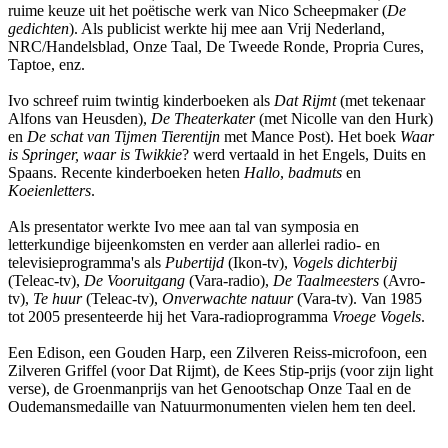
ruime keuze uit het poëtische werk van Nico Scheepmaker (
De
gedichten
). Als publicist werkte hij mee aan Vrij Nederland,
NRC/Handelsblad, Onze Taal, De Tweede Ronde, Propria Cures,
Taptoe, enz.
Ivo schreef ruim twintig kinderboeken als
Dat Rijmt
(met tekenaar
Alfons van Heusden),
De Theaterkater
(met Nicolle van den Hurk)
en
De schat van Tijmen Tierentijn
met Mance Post). Het boek
Waar
is Springer, waar is Twikkie
? werd vertaald in het Engels, Duits en
Spaans. Recente kinderboeken heten
Hallo
,
badmuts
en
Koeienletters
.
Als presentator werkte Ivo mee aan tal van symposia en
letterkundige bijeenkomsten en verder aan allerlei radio- en
televisieprogramma's als
Pubertijd
(Ikon-tv),
Vogels dichterbij
(Teleac-tv),
De Vooruitgang
(Vara-radio),
De Taalmeesters
(Avro-
tv),
Te huur
(Teleac-tv),
Onverwachte natuur
(Vara-tv). Van 1985
tot 2005 presenteerde hij het Vara-radioprogramma
Vroege Vogels
.
Een Edison, een Gouden Harp, een Zilveren Reiss-microfoon, een
Zilveren Griffel (voor Dat Rijmt), de Kees Stip-prijs (voor zijn light
verse), de Groenmanprijs van het Genootschap Onze Taal en de
Oudemansmedaille van Natuurmonumenten vielen hem ten deel.