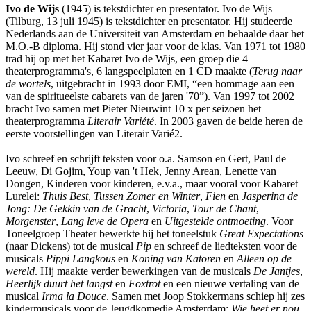
Ivo de Wijs
(1945) is tekstdichter en presentator. Ivo de Wijs
(Tilburg, 13 juli 1945) is tekstdichter en presentator. Hij studeerde
Nederlands aan de Universiteit van Amsterdam en behaalde daar het
M.O.-B diploma. Hij stond vier jaar voor de klas. Van 1971 tot 1980
trad hij op met het Kabaret Ivo de Wijs, een groep die 4
theaterprogramma's, 6 langspeelplaten en 1 CD maakte (
Terug naar
de wortels
, uitgebracht in 1993 door EMI, “een hommage aan een
van de spiritueelste cabarets van de jaren '70”). Van 1997 tot 2002
bracht Ivo samen met Pieter Nieuwint 10 x per seizoen het
theaterprogramma
Literair Variété
. In 2003 gaven de beide heren de
eerste voorstellingen van Literair Varié2.
Ivo schreef en schrijft teksten voor o.a. Samson en Gert, Paul de
Leeuw, Di Gojim, Youp van 't Hek, Jenny Arean, Lenette van
Dongen, Kinderen voor kinderen, e.v.a., maar vooral voor Kabaret
Lurelei:
Thuis Best
,
Tussen Zomer en Winter
,
Fien
en
Jasperina de
Jong: De Gekkin van de Gracht
,
Victoria
,
Tour de Chant
,
Morgenster
,
Lang leve de Opera
en
Uitgestelde ontmoeting
. Voor
Toneelgroep Theater bewerkte hij het toneelstuk
Great Expectations
(naar Dickens) tot de musical
Pip
en schreef de liedteksten voor de
musicals
Pippi Langkous
en
Koning van Katoren
en
Alleen op de
wereld
. Hij maakte verder bewerkingen van de musicals
De Jantjes
,
Heerlijk duurt het langst
en
Foxtrot
en een nieuwe vertaling van de
musical
Irma la Douce
. Samen met Joop Stokkermans schiep hij zes
kindermusicals voor de Jeugdkomedie Amsterdam:
Wie heet er nou