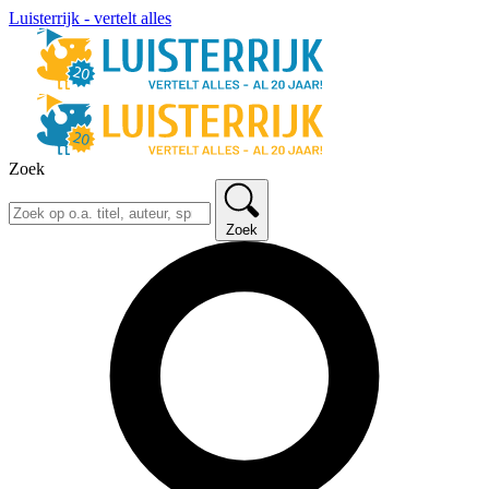
Luisterrijk - vertelt alles
Zoek
Zoek