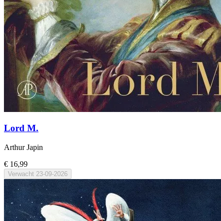
Lord M.
Arthur Japin
€ 16,99
Verwacht
23-09-2026