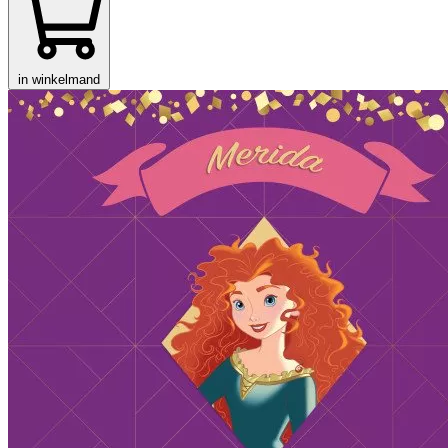
in winkelmand