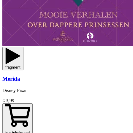
fragment
Merida
Disney Pixar
€ 3,99
in winkelmand