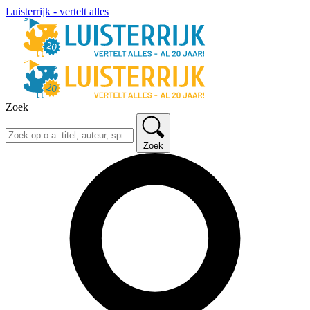
Luisterrijk - vertelt alles
Zoek
Zoek