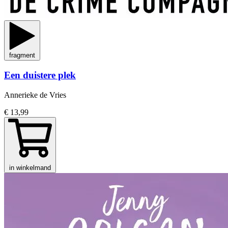
fragment
Een duistere plek
Annerieke de Vries
€ 13,99
in winkelmand