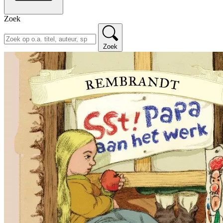
Zoek
Zoek