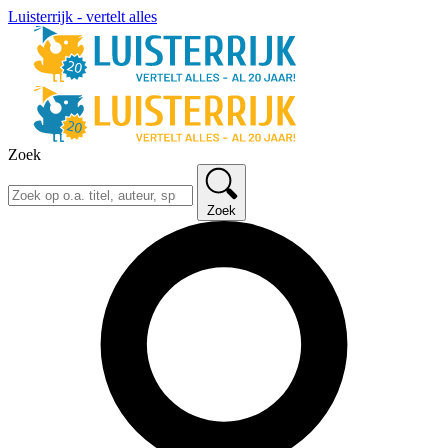
Luisterrijk - vertelt alles
Zoek
Zoek