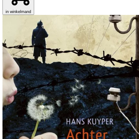
in winkelmand