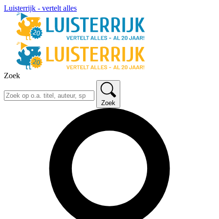
Luisterrijk - vertelt alles
Zoek
Zoek