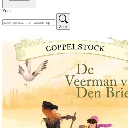
Zoek
Zoek