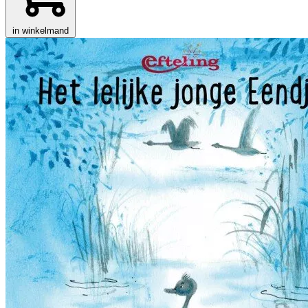
in winkelmand