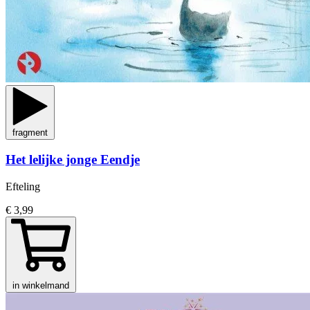
fragment
Het lelijke jonge Eendje
Efteling
€ 3,99
in winkelmand