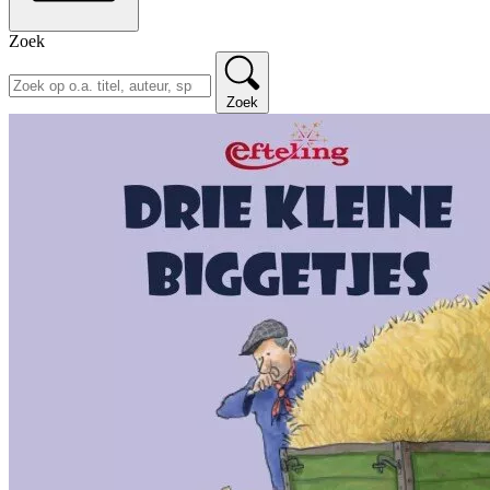
Zoek
Zoek