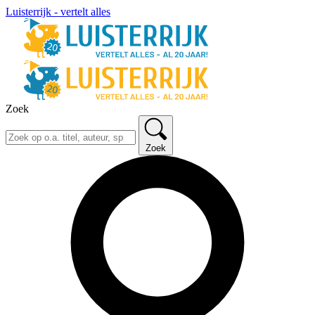
Luisterrijk - vertelt alles
Zoek
Zoek