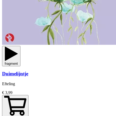
fragment
Duimelijntje
Efteling
€ 3,99