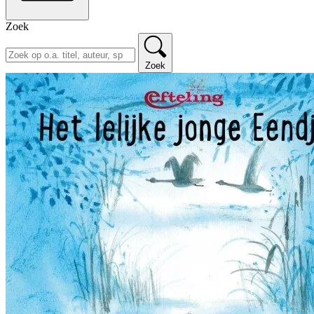
Zoek
Zoek