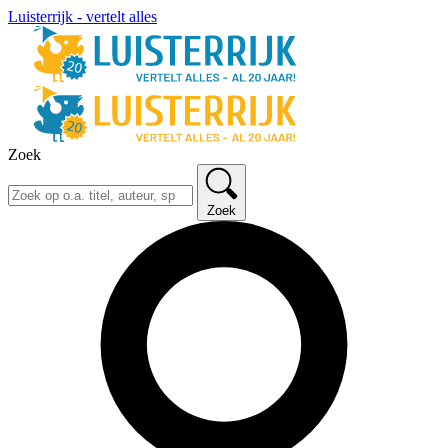
Luisterrijk - vertelt alles
Zoek
Zoek