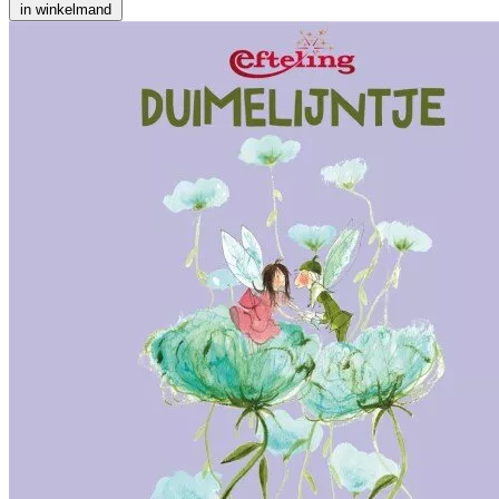
in winkelmand