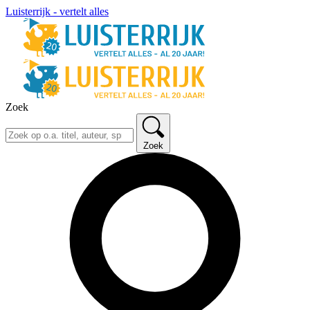
Luisterrijk - vertelt alles
Zoek
Zoek