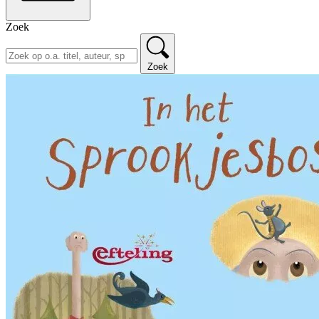
Zoek
Zoek