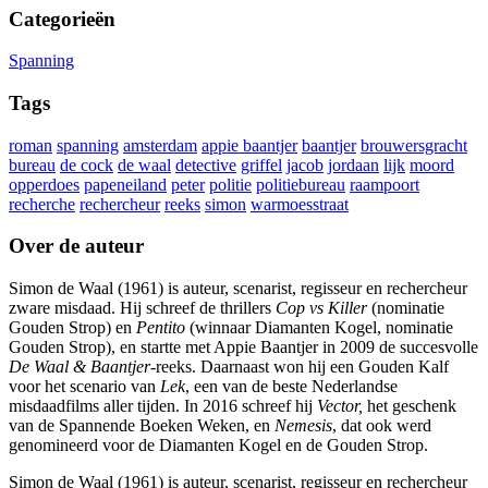
Categorieën
Spanning
Tags
roman
spanning
amsterdam
appie baantjer
baantjer
brouwersgracht
bureau
de cock
de waal
detective
griffel
jacob
jordaan
lijk
moord
opperdoes
papeneiland
peter
politie
politiebureau
raampoort
recherche
rechercheur
reeks
simon
warmoesstraat
Over de auteur
Simon de Waal (1961) is auteur, scenarist, regisseur en rechercheur
zware misdaad. Hij schreef de thrillers
Cop vs Killer
(nominatie
Gouden Strop) en
Pentito
(winnaar Diamanten Kogel, nominatie
Gouden Strop), en startte met Appie Baantjer in 2009 de succesvolle
De Waal & Baantjer
-reeks. Daarnaast won hij een Gouden Kalf
voor het scenario van
Lek
, een van de beste Nederlandse
misdaadfilms aller tijden. In 2016 schreef hij
Vector,
het geschenk
van de Spannende Boeken Weken, en
Nemesis
, dat ook werd
genomineerd voor de Diamanten Kogel en de Gouden Strop.
Simon de Waal (1961) is auteur, scenarist, regisseur en rechercheur