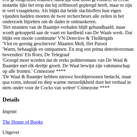
instantie lijkt het erop dat hij zelfmoord gepleegd heeft, maar er zijn
te veel vraagtekens. Als blijkt dat beide slachtoffers hun eigen
vijanden hadden moeten de twee rechercheurs alle zeilen in het
onderzoek bijzetten om de dader te ontmaskeren.
'Het stramien van de Baantjer-verhalen blijft gehandhaafd, maar
wordt gekoppeld aan de vaart en hardheid van De Waals werk. Dat
blijkt een mooie combinatie' VN Detective & Thrillergids
'Vlot en geestig geschreven' Maarten Moll, Het Parool
'Warm, behaaglijk en ontspannen. En nog een prima detectiveroman
bovendien' Els Roes, De Telegraaf
'Gezegd moet worden dat de reeks politieromans van De Waal &
Baantjer met elk deeltje groeit. De Waal bewijst zijn vakmanschap
op alle fronten.' Crimezone ****
'De Waal & Baantjer hebben nieuwe hoofdpersonen bedacht, maar
qua vorm, inhoud en diep warme menselijkheid doet het verhaal in
niets onder voor de Cocks van weleer' Crimezone ****
Details
Imprint
The House of Books
Uitgever