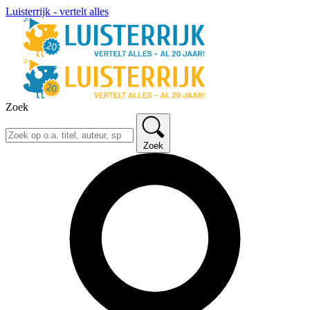
Luisterrijk - vertelt alles
Zoek
Zoek