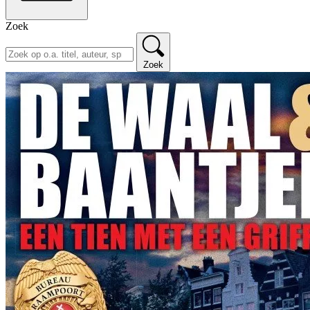
Zoek
Zoek