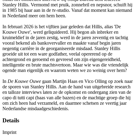
Stanley Hillis. Vermomd met pruik, zonnebril en nepsnor, schuift hij
in 1985 bij haar aan in de tv-studio. Vanaf dat moment kan niemand
in Nederland meer om hem heen.
In februari 2026 is het vijftien jaar geleden dat Hillis, alias 'De
Kouwe Ouwe', werd geliquideerd. Hij begon als inbreker en
kruimeldief in de jaren zestig, werd in de jaren zeventig en tachtig
vooral bekend als bankovervaller en maakte vanaf begin jaren
negentig carrière in de georganiseerde misdaad. Stanley Hillis
groeide uit tot een ware godfather, veelal opererend op de
achtergrond en geroemd en gevreesd om zijn eigengereidheid,
intelligentie en brute machtsvertoon. Maar wie was die vriendelijk
ogende man eigenlijk en waarom weten we zo weinig over hem?
In
De Kouwe Ouwe
gaan Martijn Haas en Vico Olling op zoek naar
de sporen van Stanley Hillis. Aan de hand van uitgebreide research
en talloze interviews laten ze de opkomst en ondergang zien van de
capo di tutti capi (baas van alle bazen) en de machtige groep die hij
om zich heen had verzameld, en daarmee schetsen ze veertig jaar
Nederlandse misdaadgeschiedenis.
Details
Imprint