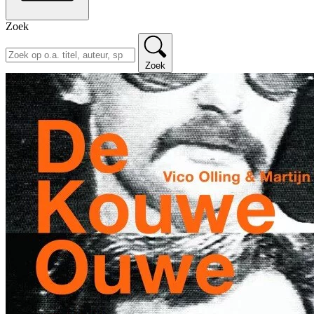
Zoek
Zoek