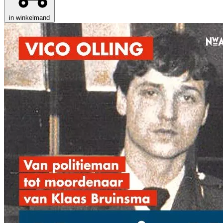
in winkelmand