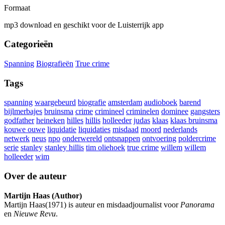
Formaat
mp3 download en geschikt voor de Luisterrijk app
Categorieën
Spanning
Biografieën
True crime
Tags
spanning
waargebeurd
biografie
amsterdam
audioboek
barend
bijlmerbajes
bruinsma
crime
crimineel
criminelen
dominee
gangsters
godfather
heineken
hilles
hillis
holleeder
judas
klaas
klaas bruinsma
kouwe ouwe
liquidatie
liquidaties
misdaad
moord
nederlands
netwerk
neus
npo
onderwereld
ontsnappen
ontvoering
poldercrime
serie
stanley
stanley hillis
tim oliehoek
true crime
willem
willem
holleeder
wim
Over de auteur
Martijn Haas (Author)
Martijn Haas(1971) is auteur en misdaadjournalist voor
Panorama
en
Nieuwe Revu
.