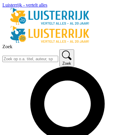
Luisterrijk - vertelt alles
Zoek
Zoek