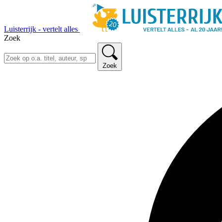
Luisterrijk - vertelt alles
Zoek
Zoek