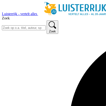
Luisterrijk - vertelt alles
Zoek
Zoek