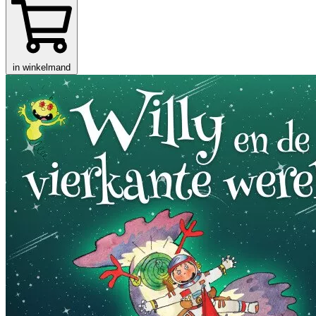
in winkelmand