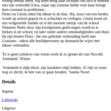
weinig bereikt heeft. Hij keert terug naar Ischiano om zich te settelen
met zijn verloofde Erica, maar zijn extreme liefde voor haar brengt
hem constant in problemen.
Pietro en Gloria zitten bij elkaar in de klas. Hij, zoon van een herder,
wordt op school gepest en is schuchter en verlegen. Gloria komt uit
een welgestelde familie en is het mooiste meisje van de school.
Wanneer Pietro door zijn kwelgeesten gedwongen wordt in te
breken in de school, en later onder andere omstandigheden ook thuis
bij zijn lerares Flora - die een geheime verhouding heeft met
Graziano - raken alle hoofdpersonen op dramatische wijze met
elkaar verbonden.
'Er is geen schrijver van wiens werk ik zo geniet als van Niccolò
Ammaniti.' Kluun
'Ammaniti is mijn idool, zijn karakters mijn helden. Al zijn ze soms
nog zo slecht, ik ben van ze gaan houden.' Saskia Noort
Details
Imprint
Lebowski
Uitgever