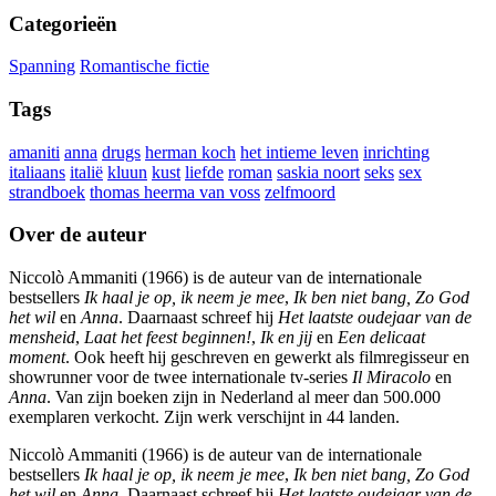
Categorieën
Spanning
Romantische fictie
Tags
amaniti
anna
drugs
herman koch
het intieme leven
inrichting
italiaans
italië
kluun
kust
liefde
roman
saskia noort
seks
sex
strandboek
thomas heerma van voss
zelfmoord
Over de auteur
Niccolò Ammaniti (1966) is de auteur van de internationale
bestsellers
Ik haal je op, ik neem je mee
,
Ik ben
niet bang, Zo God
het wil
en
Anna
. Daarnaast schreef hij
Het laatste
oudejaar van de
mensheid
,
Laat het
feest beginnen!
,
Ik en jij
en
Een delicaat
moment
. Ook heeft hij geschreven en gewerkt als filmregisseur en
showrunner voor de twee internationale tv-series
Il Miracolo
en
Anna
. Van zijn boeken zijn in Nederland al meer dan 500.000
exemplaren verkocht. Zijn werk verschijnt in 44 landen.
Niccolò Ammaniti (1966) is de auteur van de internationale
bestsellers
Ik haal je op, ik neem je mee
,
Ik ben
niet bang, Zo God
het wil
en
Anna
. Daarnaast schreef hij
Het laatste
oudejaar van de