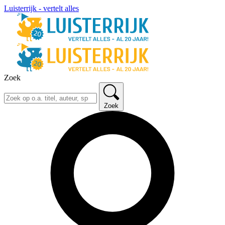
Luisterrijk - vertelt alles
Zoek
Zoek