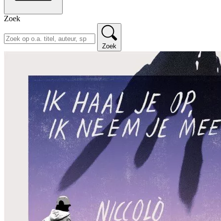
Zoek
Zoek