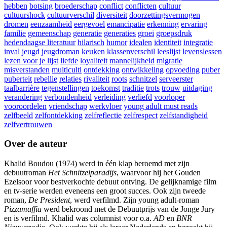
hebben
botsing
broederschap
conflict
conflicten
cultuur
cultuurshock
cultuurverschil
diversiteit
doorzettingsvermogen
dromen
eenzaamheid
eergevoel
emancipatie
erkenning
ervaring
familie
gemeenschap
generatie
generaties
groei
groepsdruk
hedendaagse literatuur
hilarisch
humor
idealen
identiteit
integratie
inval
jeugd
jeugdroman
keuken
klassenverschil
leeslijst
levenslessen
lezen voor je lijst
liefde
loyaliteit
mannelijkheid
migratie
misverstanden
multiculti
ontdekking
ontwikkeling
opvoeding
puber
puberteit
rebellie
relaties
rivaliteit
roots
schnitzel
serveerster
taalbarrière
tegenstellingen
toekomst
traditie
trots
trouw
uitdaging
verandering
verbondenheid
verleiding
verliefd
voorloper
vooroordelen
vriendschap
werkvloer
young adult must reads
zelfbeeld
zelfontdekking
zelfreflectie
zelfrespect
zelfstandigheid
zelfvertrouwen
Over de auteur
Khalid Boudou (1974) werd in één klap beroemd met zijn
debuutroman
Het Schnitzelparadijs
, waarvoor hij het Gouden
Ezelsoor voor bestverkochte debuut ontving. De gelijknamige film
en tv-serie werden eveneens een groot succes. Ook zijn tweede
roman,
De President
, werd verfilmd. Zijn young adult-roman
Pizzamaffia
werd bekroond met de Debuutprijs van de Jonge Jury
en is verfilmd. Khalid was columnist voor o.a.
AD
en
BNR