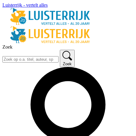
Luisterrijk - vertelt alles
Zoek
Zoek