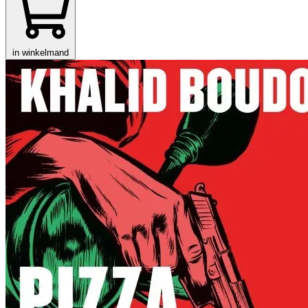
in winkelmand