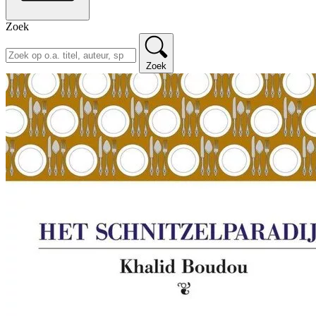
Zoek
Zoek