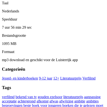
Taal
Nederlands
Speelduur
7 uur 56 min
29 sec
Bestandsgrootte
1095 MB
Formaat
mp3 download en geschikt voor de Luisterrijk app
Categorieën
Jeugd- en kinderboeken
9-12 jaar
12+
Literatuurprijs
Verfilmd
Tags
verfilmd
bekend van tv
gouden ezelsoor
literatuurprijs
aanpassing
acceptatie
achtergrond
afkomst
afwas
afwijzing
ambitie
ambities
beproevingen
beste boek voor jongeren
boeken die je gelezen moet