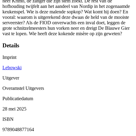
neef Krimo, de zanger die zijn stem zoekt. De rest van de
hofhouding twijfelt aan het aandeel van Nordip in het zogenaamde
keukenspel. Wie is deze malende sopkop? Wat komt hij doen? En
vooral: waarom is uitgerekend deze dwaas de held van de mooiste
serveerster? Als de FIOD onverwachts een inval doet, leggen de
grote schnitzelmeesters hun vorken neer en dreigt De Blauwe Gier
vast te lopen. Wie heeft deze kokende misère op zijn geweten?
Details
Imprint
Lebowski
Uitgever
Overamstel Uitgevers
Publicatiedatum
28 mei 2025
ISBN
9789048877164