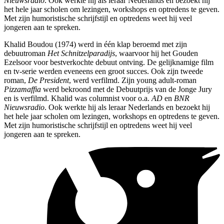
Nieuwsradio
. Ook werkte hij als leraar Nederlands en bezoekt hij
het hele jaar scholen om lezingen, workshops en optredens te geven.
Met zijn humoristische schrijfstijl en optredens weet hij veel
jongeren aan te spreken.
Khalid Boudou (1974) werd in één klap beroemd met zijn
debuutroman
Het Schnitzelparadijs
, waarvoor hij het Gouden
Ezelsoor voor bestverkochte debuut ontving. De gelijknamige film
en tv-serie werden eveneens een groot succes. Ook zijn tweede
roman,
De President
, werd verfilmd. Zijn young adult-roman
Pizzamaffia
werd bekroond met de Debuutprijs van de Jonge Jury
en is verfilmd. Khalid was columnist voor o.a.
AD
en
BNR
Nieuwsradio
. Ook werkte hij als leraar Nederlands en bezoekt hij
het hele jaar scholen om lezingen, workshops en optredens te geven.
Met zijn humoristische schrijfstijl en optredens weet hij veel
jongeren aan te spreken.