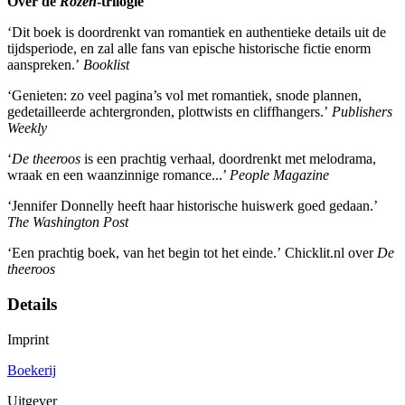
Over de
Rozen
-trilogie
‘Dit boek is doordrenkt van romantiek en authentieke details uit de
tijdsperiode, en zal alle fans van epische historische fictie enorm
aanspreken.’
Booklist
‘Genieten: zo veel pagina’s vol met romantiek, snode plannen,
gedetailleerde achtergronden, plottwists en cliffhangers.’
Publishers
Weekly
‘
De theeroos
is een prachtig verhaal, doordrenkt met melodrama,
wraak en een waanzinnige romance...’
People Magazine
‘Jennifer Donnelly heeft haar historische huiswerk goed gedaan.’
The Washington Post
‘Een prachtig boek, van het begin tot het einde.’ Chicklit.nl over
De
theeroos
Details
Imprint
Boekerij
Uitgever