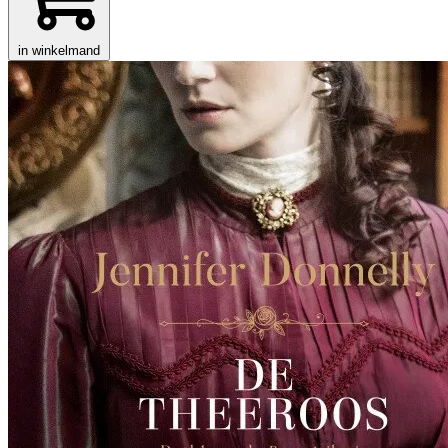
in winkelmand