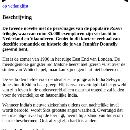
op verlanglijst
Beschrijving
De tweede novelle met de personages van de populaire
Rozen
-
trilogie, waarvan ruim 35.000 exemplaren zijn verkocht in
Nederland en Vlaanderen. Geniet in dit kortere verhaal van
dezelfde romantiek en historie die je van Jennifer Donnelly
gewend bent.
Het is de zomer van 1900 in het ruige East End van Londen. De
meedogenloze gangster Sid Malone heerst met ijzeren vuist over de
straten van Whitechapel, maar kan zijn eigen hart niet beheersen.
De verboden liefde voor de idealistische jonge arts India Selwyn
Jones houdt Sid in haar greep. Hij is ervan overtuigd dat het geweld
van zijn leven in de onderwereld alleen maar tot tragedie zal leiden
voor de vriendelijke en fatsoenlijke India.
Wanneer India’s nieuwe ziekenhuis tijdens een nachtelijke inval
wordt beroofd, wordt Sids grootste angst waarheid. Overtuigd dat
een machtige rivaal op de loer ligt, neemt hij afstand van India om
haar te beschermen. Ook al zegt zijn hart iets anders.