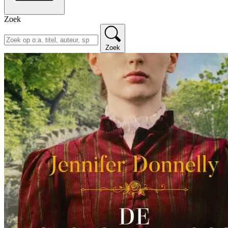
Zoek
Zoek