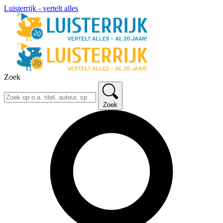
Luisterrijk - vertelt alles
Zoek
Zoek