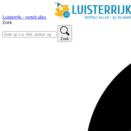
Luisterrijk - vertelt alles
Zoek
Zoek