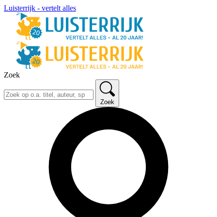
Luisterrijk - vertelt alles
Zoek
Zoek