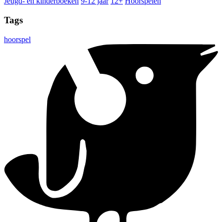
Jeugd- en kinderboeken
9-12 jaar
12+
Hoorspelen
Tags
hoorspel