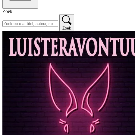
Zoek
Zoek