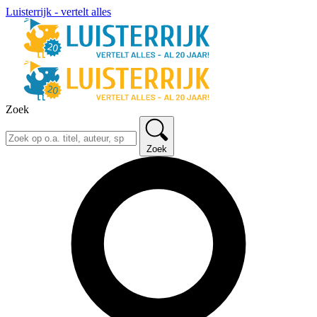
Luisterrijk - vertelt alles
Zoek
Zoek