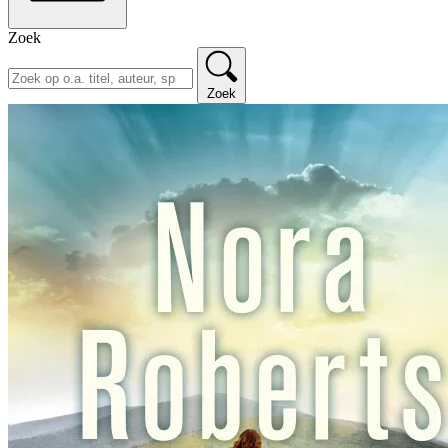
Zoek
Zoek