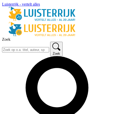
Luisterrijk - vertelt alles
Zoek
Zoek