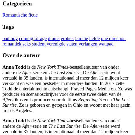
Categorieën
Romantische fictie
Tags
bad boy
coming-of-age
drama
erotiek
familie
liefde
one direction
romantiek
seks
student
verenigde staten
verlangen
wattpad
Over de auteur
Anna Todd
is de
New York Times-
bestsellerauteur van onder
andere de
After
-serie en
The Last Sunrise
. De
After
-serie werd
vertaald in 35 landen, is internationaal al meer dan 12 miljoen keer
verkocht en was een bestseller in meerdere landen. In 2017 zette
Todd de entertainmentmaatschappij Frayed Pages Media op. Ze was
producer en scenarioschrijver voor de eerste twee delen van de
After
-films en is producer voor de films
Regretting You
en
The Last
Sunrise
. Ze is geboren en getogen in Ohio en woont met haar gezin
in Los Angeles.
Anna Todd
is de
New York Times-
bestsellerauteur van onder
andere de
After
-serie en
The Last Sunrise
. De
After
-serie werd
vertaald in 35 landen, is internationaal al meer dan 12 miljoen keer