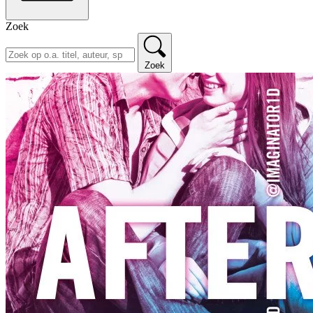
Zoek
Zoek