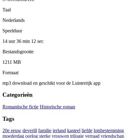
Taal
Nederlands
Speelduur
14 uur 36 min
12 sec
Bestandsgrootte
1211 MB
Formaat
mp3 download en geschikt voor de Luisterrijk app
Categorieën
Romantische fictie
Historische roman
Tags
20e eeuw
deverill
familie
ierland
kasteel
liefde
lotsbestemming
moederdag
oorlog
sterke vrouwen
trilogie
verraad
vriendschap