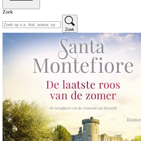
Zoek
Zoek