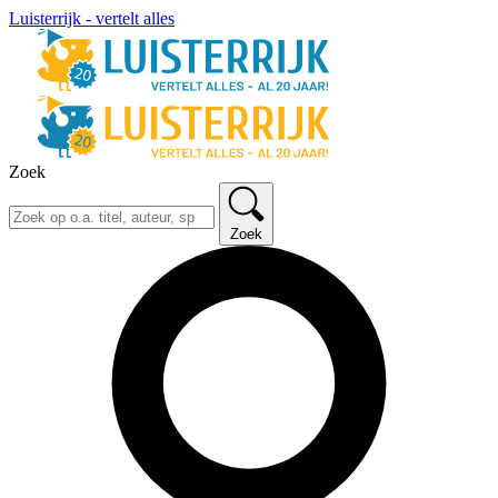
Luisterrijk - vertelt alles
Zoek
Zoek