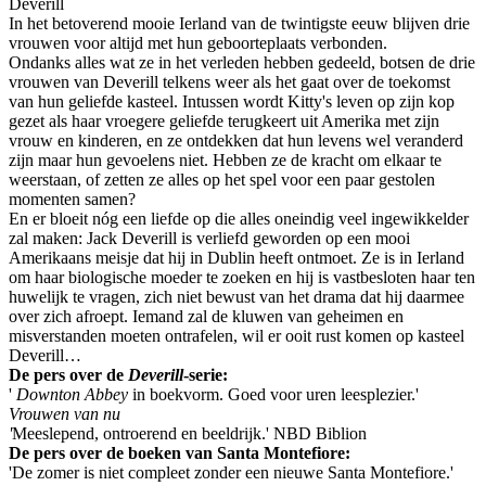
Deverill
In het betoverend mooie Ierland van de twintigste eeuw blijven drie
vrouwen voor altijd met hun geboorteplaats verbonden.
Ondanks alles wat ze in het verleden hebben gedeeld, botsen de drie
vrouwen van Deverill telkens weer als het gaat over de toekomst
van hun geliefde kasteel. Intussen wordt Kitty's leven op zijn kop
gezet als haar vroegere geliefde terugkeert uit Amerika met zijn
vrouw en kinderen, en ze ontdekken dat hun levens wel veranderd
zijn maar hun gevoelens niet. Hebben ze de kracht om elkaar te
weerstaan, of zetten ze alles op het spel voor een paar gestolen
momenten samen?
En er bloeit nóg een liefde op die alles oneindig veel ingewikkelder
zal maken: Jack Deverill is verliefd geworden op een mooi
Amerikaans meisje dat hij in Dublin heeft ontmoet. Ze is in Ierland
om haar biologische moeder te zoeken en hij is vastbesloten haar ten
huwelijk te vragen, zich niet bewust van het drama dat hij daarmee
over zich afroept. Iemand zal de kluwen van geheimen en
misverstanden moeten ontrafelen, wil er ooit rust komen op kasteel
Deverill…
De pers over de
Deverill
-serie:
'
Downton Abbey
in boekvorm. Goed voor uren leesplezier.'
Vrouwen van nu
'
Meeslepend, ontroerend en beeldrijk.' NBD Biblion
De pers over de boeken van Santa Montefiore:
'De zomer is niet compleet zonder een nieuwe Santa Montefiore.'