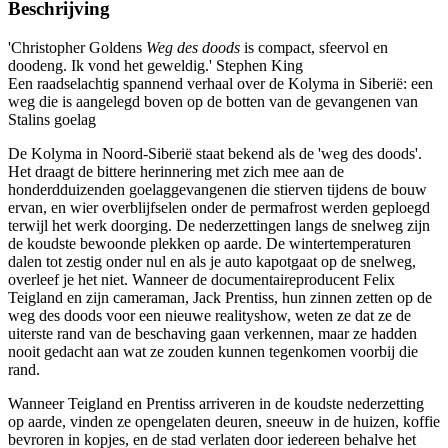
Beschrijving
'Christopher Goldens
Weg des doods
is compact, sfeervol en
doodeng. Ik vond het geweldig.' Stephen King
Een raadselachtig spannend verhaal over de Kolyma in Siberië: een
weg die is aangelegd boven op de botten van de gevangenen van
Stalins goelag
De Kolyma in Noord-Siberië staat bekend als de 'weg des doods'.
Het draagt de bittere herinnering met zich mee aan de
honderdduizenden goelaggevangenen die stierven tijdens de bouw
ervan, en wier overblijfselen onder de permafrost werden geploegd
terwijl het werk doorging. De nederzettingen langs de snelweg zijn
de koudste bewoonde plekken op aarde. De wintertemperaturen
dalen tot zestig onder nul en als je auto kapotgaat op de snelweg,
overleef je het niet. Wanneer de documentaireproducent Felix
Teigland en zijn cameraman, Jack Prentiss, hun zinnen zetten op de
weg des doods voor een nieuwe realityshow, weten ze dat ze de
uiterste rand van de beschaving gaan verkennen, maar ze hadden
nooit gedacht aan wat ze zouden kunnen tegenkomen voorbij die
rand.
Wanneer Teigland en Prentiss arriveren in de koudste nederzetting
op aarde, vinden ze opengelaten deuren, sneeuw in de huizen, koffie
bevroren in kopjes, en de stad verlaten door iedereen behalve het