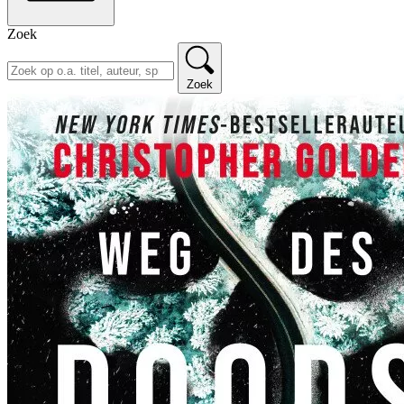
Zoek
Zoek