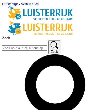
Luisterrijk - vertelt alles
Zoek
Zoek