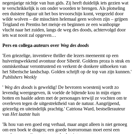
negenjarige nichtje van hun gids. Zij heeft duidelijk iets gezien wat
te verschrikkelijk is om onder woorden te brengen. Als plotseling
een duistere figuur uit het bos tevoorschijn komt, vergezeld door
wilde wolven – die misschien helemaal geen wolven zijn – grijpen
Teigland en Prentiss het meisje en beginnen ze een wanhopige
vlucht naar het zuiden, langs de weg des doods, achtervolgd door
iets wat nooit zal opgeven…
Pers en collega-auteurs over
Weg des doods
'Een griezelige, inventieve thriller die lezers meeneemt op een
huiveringwekkend avontuur door Siberië. Goldens proza is strak en
onmiskenbaar verontrustend en verkent de donkere uithoeken van
het Siberische landschap. Golden schrijft op de top van zijn kunnen.'
Publishers Weekly
'
Weg des doods
is geweldig! De bevroren woestenij wordt zo
levendig weergegeven, ik voelde de bijtende kou in mijn eigen
botten en haalde adem met de personages terwijl ze vochten om te
overleven tegen de uitgestrektheid van de natuur. Aangrijpend,
griezelig en uiteindelijk prachtig.' Catriona Ward, bestsellerauteur
van
Het laatste huis
'Ik hou van een goed eng verhaal, maar angst alleen is niet genoeg
om een boek te dragen; een goede horrorroman moet eerst een