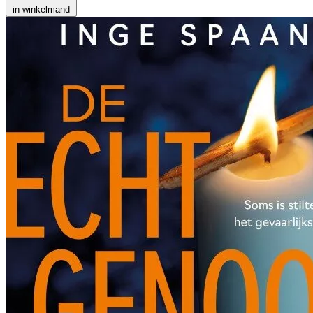
in winkelmand