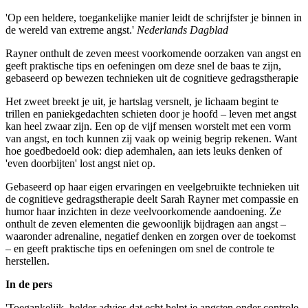
'Op een heldere, toegankelijke manier leidt de schrijfster je binnen in
de wereld van extreme angst.'
Nederlands Dagblad
Rayner onthult de zeven meest voorkomende oorzaken van angst en
geeft praktische tips en oefeningen om deze snel de baas te zijn,
gebaseerd op bewezen technieken uit de cognitieve gedragstherapie
Het zweet breekt je uit, je hartslag versnelt, je lichaam begint te
trillen en paniekgedachten schieten door je hoofd – leven met angst
kan heel zwaar zijn. Een op de vijf mensen worstelt met een vorm
van angst, en toch kunnen zij vaak op weinig begrip rekenen. Want
hoe goedbedoeld ook: diep ademhalen, aan iets leuks denken of
'even doorbijten' lost angst niet op.
Gebaseerd op haar eigen ervaringen en veelgebruikte technieken uit
de cognitieve gedragstherapie deelt Sarah Rayner met compassie en
humor haar inzichten in deze veelvoorkomende aandoening. Ze
onthult de zeven elementen die gewoonlijk bijdragen aan angst –
waaronder adrenaline, negatief denken en zorgen over de toekomst
– en geeft praktische tips en oefeningen om snel de controle te
herstellen.
In de pers
'Toegankelijk, helder advies dat echt helpt je angsten onder controle