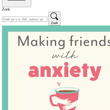
Zoek
Zoek