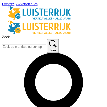
Luisterrijk - vertelt alles
Zoek
Zoek