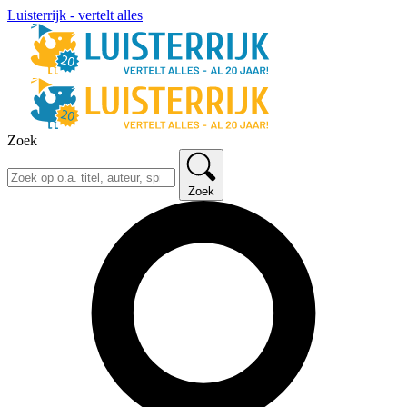
Luisterrijk - vertelt alles
Zoek
Zoek