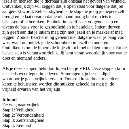
jezelf en mensen die je dierbaar zijn ontstaat het gevoel van vrijheid.
Ontvankelijk zijn wil zeggen dat je open staat voor datgene dat jou
aangereikt wordt. Zelfstandigheid is de stap die je bij je diepere zelf
brengt en je laat ervaren dat je niemand nodig hebt om iets te
beslissen of te bereiken. Eenheid in jezelf is de volgende stap en
tevens de basis voor je gezondheid en je handelen. Intiem durven
zijn geeft aan dat je intiem mag zijn met jezelf en je masker af mag
leggen. Zonder bescherming gebeurt niet datgene waar je bang voor
was, want nu ontdek je de schoonheid in jezelf en anderen.
Ontluiken is om de bloem die in je zit tot bloei te laten komen. En de
laatste stap is verantwoordelijk. Jij bent verantwoordelijk voor wat je
doet en niemand anders.
Als je deze stappen hebt doorlopen ben je VRIJ. Deze stappen kom
je steeds weer tegen in je leven. Sommigen zijn beschadigd
waardoor je geen vrijheid ervaart. Door dit luisterboek meerdere
keren te beluisteren worden die stukken geheeld en mag jij de
vrijheid ervaren van het vrij zijn!
Inhoud
De weg naar vrijheid
Stap 1: Veiligheid
Stap 2: Verbondenheid
Stap 3: Zelfstandigheid
Stap 4: Eenheid