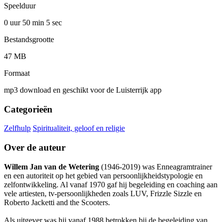
Speelduur
0 uur 50 min
5 sec
Bestandsgrootte
47 MB
Formaat
mp3 download en geschikt voor de Luisterrijk app
Categorieën
Zelfhulp
Spiritualiteit, geloof en religie
Over de auteur
Willem Jan van de Wetering
(1946-2019) was Enneagramtrainer
en een autoriteit op het gebied van persoonlijkheidstypologie en
zelfontwikkeling. Al vanaf 1970 gaf hij begeleiding en coaching aan
vele artiesten, tv-persoonlijkheden zoals LUV, Frizzle Sizzle en
Roberto Jacketti and the Scooters.
Als uitgever was hij vanaf 1988 betrokken bij de begeleiding van