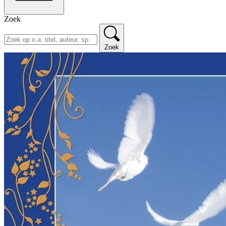
Zoek
Zoek