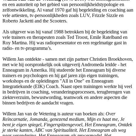
en een autoriteit op het gebied van persoonlijkheidstypologie en
zelfontwikkeling. Al vanaf 1970 gaf hij begeleiding en coaching aan
vele artiesten, tv-persoonlijkheden zoals LUV, Frizzle Sizzle en
Roberto Jacketti and the Scooters.
Als uitgever was hij vanaf 1988 betrokken bij de begeleiding van
vele trainers en therapeuten zoals Ted Troost, Emile Ratelband en
Roy Martina. Hij was radiopresentator en een regelmatige gast in
radio- en tv-programma’s.
Willem Jan ontdekte - samen met zijn partner Christien Broekhoven,
met wie hij oorspronkelijk ook uitgeverij Andromeda leidde - het
Enneagram in Amerika. Hij studeerde het Enneagram bij diverse
trainers en psychologen en hij gaf jaren zijn eigen trainingen,
workshops en de opleidingen "All in One" en Enneagram
Integratiekunde (EIK) Coach. Naast open trainingen werkte hij veel
in bedrijven in coaching, veranderingsprocessen, terugbrengen van
ziekteverzuim, bewustwording, teamwork en andere aspecten die
binnen bedrijven de aandacht vragen.
Willem Jan van de Wetering is auteur van boeken als:
Over
Reïncarnatie
,
Jomanda, genezend medium
,
Mijn ex haat me
,
Je
bent je eigen spiegel
,
Fingerspitzengevoel
,
Het Enneagram
,
Ontdek
je sterke kanten
,
ABC van Spiritualiteit
.
Het Enneagram als weg
naar verandering
,
Het Enneagram als procesmodel
,
Het