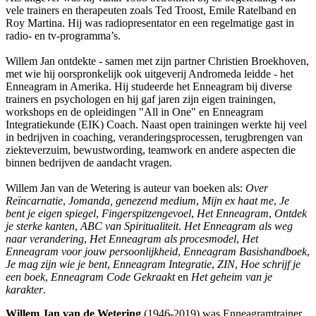
vele trainers en therapeuten zoals Ted Troost, Emile Ratelband en
Roy Martina. Hij was radiopresentator en een regelmatige gast in
radio- en tv-programma’s.
Willem Jan ontdekte - samen met zijn partner Christien Broekhoven,
met wie hij oorspronkelijk ook uitgeverij Andromeda leidde - het
Enneagram in Amerika. Hij studeerde het Enneagram bij diverse
trainers en psychologen en hij gaf jaren zijn eigen trainingen,
workshops en de opleidingen "All in One" en Enneagram
Integratiekunde (EIK) Coach. Naast open trainingen werkte hij veel
in bedrijven in coaching, veranderingsprocessen, terugbrengen van
ziekteverzuim, bewustwording, teamwork en andere aspecten die
binnen bedrijven de aandacht vragen.
Willem Jan van de Wetering is auteur van boeken als:
Over
Reïncarnatie
,
Jomanda, genezend medium
,
Mijn ex haat me
,
Je
bent je eigen spiegel
,
Fingerspitzengevoel
,
Het Enneagram
,
Ontdek
je sterke kanten
,
ABC van Spiritualiteit
.
Het Enneagram als weg
naar verandering
,
Het Enneagram als procesmodel
,
Het
Enneagram voor jouw persoonlijkheid
,
Enneagram Basishandboek
,
Je mag zijn wie je bent
,
Enneagram Integratie
,
ZIN
,
Hoe schrijf je
een boek
,
Enneagram Code Gekraakt
en
Het geheim van je
karakter
.
Willem Jan van de Wetering
(1946-2019) was Enneagramtrainer