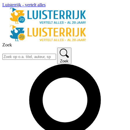
Luisterrijk - vertelt alles
Zoek
Zoek