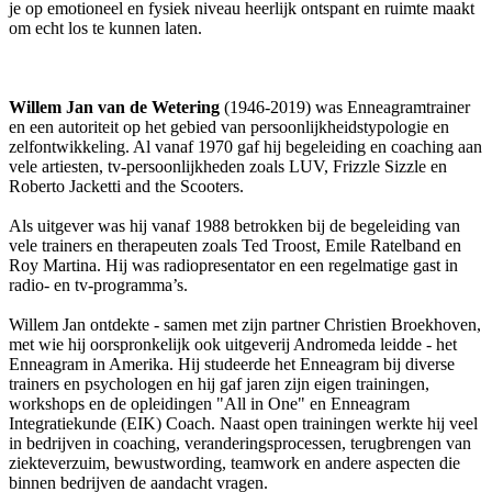
je op emotioneel en fysiek niveau heerlijk ontspant en ruimte maakt
om echt los te kunnen laten.
Willem Jan van de Wetering
(1946-2019) was Enneagramtrainer
en een autoriteit op het gebied van persoonlijkheidstypologie en
zelfontwikkeling. Al vanaf 1970 gaf hij begeleiding en coaching aan
vele artiesten, tv-persoonlijkheden zoals LUV, Frizzle Sizzle en
Roberto Jacketti and the Scooters.
Als uitgever was hij vanaf 1988 betrokken bij de begeleiding van
vele trainers en therapeuten zoals Ted Troost, Emile Ratelband en
Roy Martina. Hij was radiopresentator en een regelmatige gast in
radio- en tv-programma’s.
Willem Jan ontdekte - samen met zijn partner Christien Broekhoven,
met wie hij oorspronkelijk ook uitgeverij Andromeda leidde - het
Enneagram in Amerika. Hij studeerde het Enneagram bij diverse
trainers en psychologen en hij gaf jaren zijn eigen trainingen,
workshops en de opleidingen "All in One" en Enneagram
Integratiekunde (EIK) Coach. Naast open trainingen werkte hij veel
in bedrijven in coaching, veranderingsprocessen, terugbrengen van
ziekteverzuim, bewustwording, teamwork en andere aspecten die
binnen bedrijven de aandacht vragen.