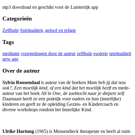
mp3 download en geschikt voor de Luisterrijk app
Categorieën
Zelfhulp
Spiritualiteit, geloof en religie
Tags
meditatie
voorgedragen door de auteur
zelfhulp
esoterie
spiritualiteit
new age
Over de auteur
Sylvia Roosendaal
is auteur van de boeken
Mam heb jij dat nou
ook?
,
Een moeilijk kind, of een kind dat het moeilijk heeft
en mede-
auteur van het boek
All in One, de zoektocht naar je diepere zelf
.
Daarnaast heeft ze een praktijk voor ouders en hun (innerlijke)
kinderen en geeft ze de opleiding Gezins- en Kindercoach en
diverse workshops rondom het Innerlijke Kind.
Ulrike Hartung
(1965) is Mensendieck therapeute en heeft al ruim