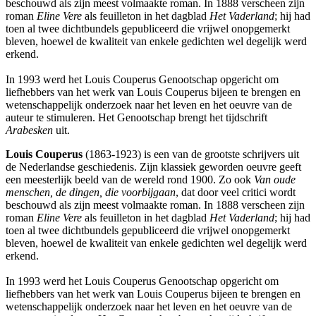
beschouwd als zijn meest volmaakte roman. In 1888 verscheen zijn
roman
Eline Vere
als feuilleton in het dagblad
Het Vaderland
; hij had
toen al twee dichtbundels gepubliceerd die vrijwel onopgemerkt
bleven, hoewel de kwaliteit van enkele gedichten wel degelijk werd
erkend.
In 1993 werd het Louis Couperus Genootschap opgericht om
liefhebbers van het werk van Louis Couperus bijeen te brengen en
wetenschappelijk onderzoek naar het leven en het oeuvre van de
auteur te stimuleren. Het Genootschap brengt het tijdschrift
Arabesken
uit.
Louis Couperus
(1863-1923) is een van de grootste schrijvers uit
de Nederlandse geschiedenis. Zijn klassiek geworden oeuvre geeft
een meesterlijk beeld van de wereld rond 1900. Zo ook
Van oude
menschen, de dingen, die voorbijgaan
, dat door veel critici wordt
beschouwd als zijn meest volmaakte roman. In 1888 verscheen zijn
roman
Eline Vere
als feuilleton in het dagblad
Het Vaderland
; hij had
toen al twee dichtbundels gepubliceerd die vrijwel onopgemerkt
bleven, hoewel de kwaliteit van enkele gedichten wel degelijk werd
erkend.
In 1993 werd het Louis Couperus Genootschap opgericht om
liefhebbers van het werk van Louis Couperus bijeen te brengen en
wetenschappelijk onderzoek naar het leven en het oeuvre van de