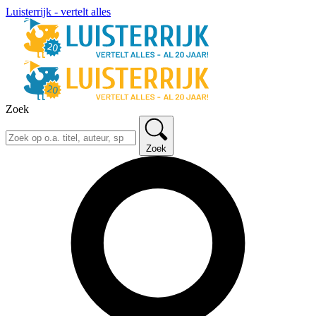
Luisterrijk - vertelt alles
Zoek
Zoek