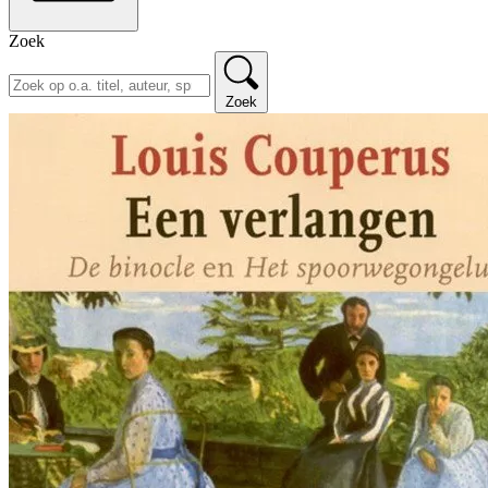
Zoek
Zoek