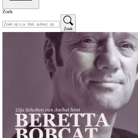
Zoek
Zoek