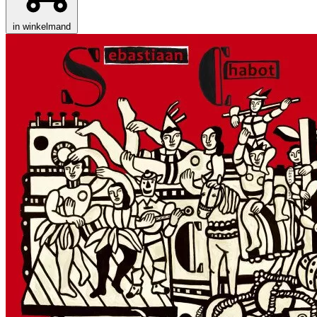
in winkelmand