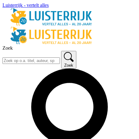
Luisterrijk - vertelt alles
Zoek
Zoek