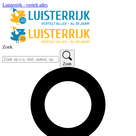
Luisterrijk - vertelt alles
Zoek
Zoek