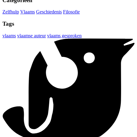
Categorieën
Zelfhulp
Vlaams
Geschiedenis
Filosofie
Tags
vlaams
vlaamse auteur
vlaams gesproken